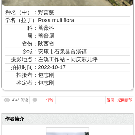
种名
（中）
：
野蔷薇
学名
（拉丁）
：
Rosa multiflora
科：
蔷薇科
属：
蔷薇属
省份：
陕西省
乡域：
安康市石泉县曾溪镇
摄影地点：
左溪工作站－同庆鼓儿坪
拍摄时间：
2022-10-17
拍摄者：
包志刚
鉴定者：
包志刚
4345
阅读
评论
返回
返回顶部
作者简介