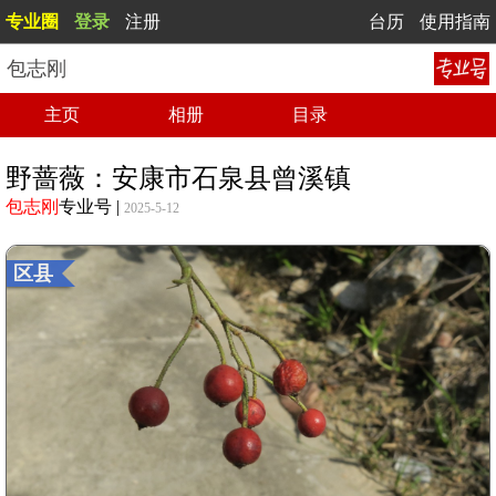
专业圈
登录
注册
台历
使用指南
包志刚
主页
相册
目录
野蔷薇：安康市石泉县曾溪镇
包志刚
专业号
|
2025-5-12